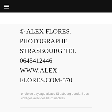
© ALEX FLORES.
PHOTOGRAPHE
STRASBOURG TEL
0645412446
WWW.ALEX-
FLORES.COM-570
photo de paysage alsace Strasbourg pendant des
voyages avec des lieux insolites