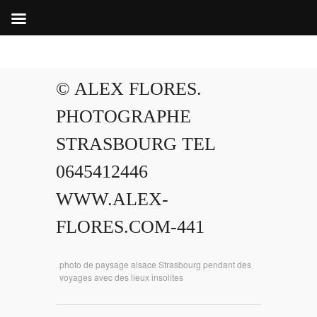
© ALEX FLORES.
PHOTOGRAPHE
STRASBOURG TEL
0645412446
WWW.ALEX-
FLORES.COM-441
photo de paysage alsace Strasbourg pendant des
voyages avec des lieux insolites