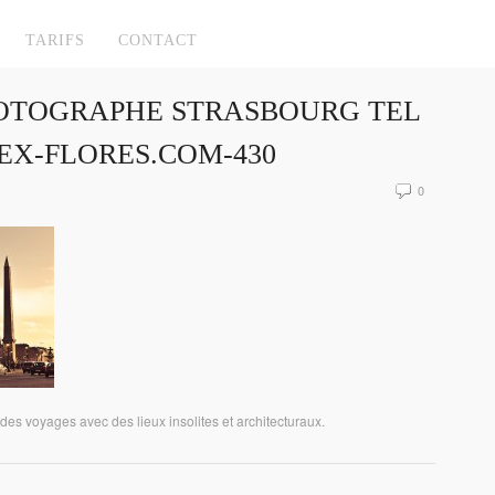
TARIFS
CONTACT
HOTOGRAPHE STRASBOURG TEL
EX-FLORES.COM-430
0
s voyages avec des lieux insolites et architecturaux.