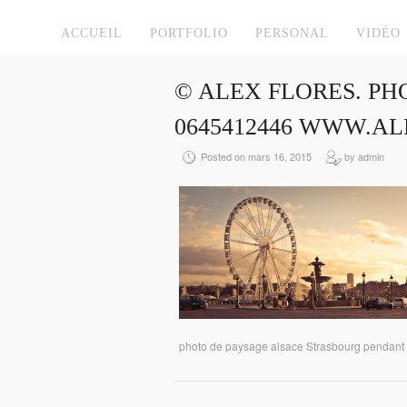
ACCUEIL
PORTFOLIO
PERSONAL
VIDÉO
© ALEX FLORES. P
0645412446 WWW.AL
Posted on mars 16, 2015
by admin
photo de paysage alsace Strasbourg pendant de