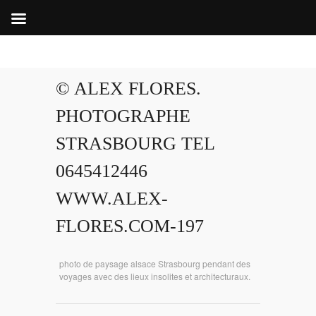
© ALEX FLORES.
PHOTOGRAPHE
STRASBOURG TEL
0645412446
WWW.ALEX-
FLORES.COM-197
photo de paysage alsace Strasbourg pendant des
voyages avec des lieux insolites et architecturaux.