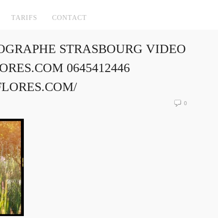
TARIFS
CONTACT
OGRAPHE STRASBOURG VIDEO
RES.COM 0645412446
FLORES.COM/
0