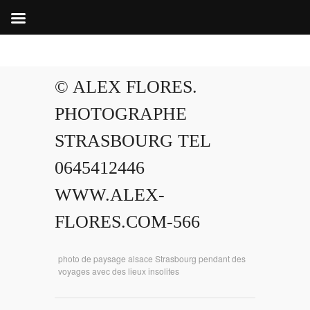
© ALEX FLORES.
PHOTOGRAPHE
STRASBOURG TEL
0645412446
WWW.ALEX-
FLORES.COM-566
photo de paysage alsace Strasbourg pendant des
voyages avec des lieux insolites